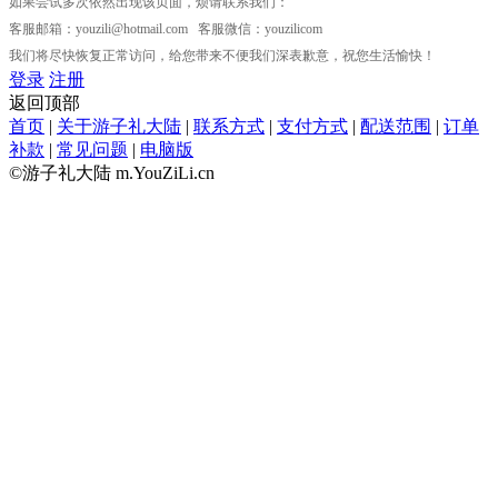
如果尝试多次依然出现该页面，烦请联系我们：
客服邮箱：
youzili@hotmail.com
客服微信：youzilicom
我们将尽快恢复正常访问，给您带来不便我们深表歉意，祝您生活愉快！
登录
注册
返回顶部
首页
|
关于游子礼大陆
|
联系方式
|
支付方式
|
配送范围
|
订单
补款
|
常见问题
|
电脑版
©游子礼大陆 m.YouZiLi.cn