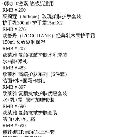
0添加 0激素 敏感肌适用
RMB￥200
茱莉蔻（Jurlique）玫瑰柔肤护手套装
护手乳300ml+护手霜15mlX2
RMB￥276
欧舒丹（L'OCCITANE）经典乳木果护手霜
150ml 长效滋润保湿
RMB￥207
欧莱雅 复颜抗皱护肤水乳套装
水+霜+赠礼
RMB￥483
欧莱雅 高端护肤系列（6件套）
洁面+水+面霜+赠礼
RMB￥897
欧莱雅 复颜抗皱护肤优惠套装
水+乳+霜+限时加赠套装
RMB￥690
欧莱雅 复颜抗皱护肤套装
洁面+水+乳+霜
RMB￥690
赫莲娜HR 绿宝瓶三件套