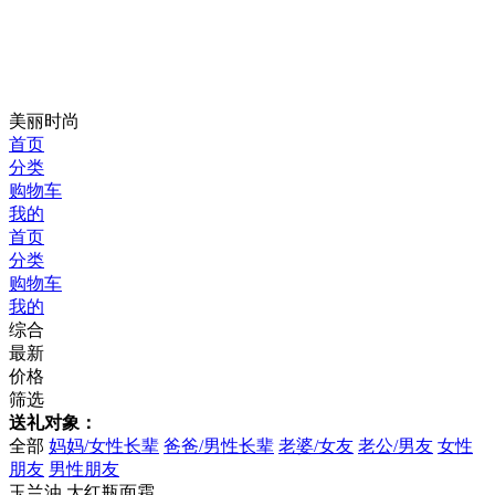
美丽时尚
首页
分类
购物车
我的
首页
分类
购物车
我的
综合
最新
价格
筛选
送礼对象：
全部
妈妈/女性长辈
爸爸/男性长辈
老婆/女友
老公/男友
女性
朋友
男性朋友
玉兰油 大红瓶面霜