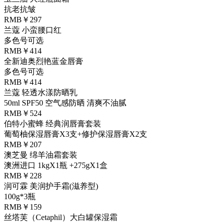
抗老抗皱
RMB￥297
兰蔻 小蛮腰口红
多色号可选
RMB￥414
全新迪奥烈艳蓝金唇膏
多色号可选
RMB￥414
兰蔻 轻透水漾防晒乳
50ml SPF50 空气感防晒 清爽不油腻
RMB￥524
伯特小蜜蜂 经典润唇膏套装
葡萄柚保湿唇膏X3支+修护保湿唇膏X2支
RMB￥207
澳芝曼 绵羊油霜套装
澳洲进口 1kgX1瓶 +275gX1盒
RMB￥228
润可霖 美润护手霜(滋养型)
100g*3瓶
RMB￥159
丝塔芙（Cetaphil）大白罐保湿霜