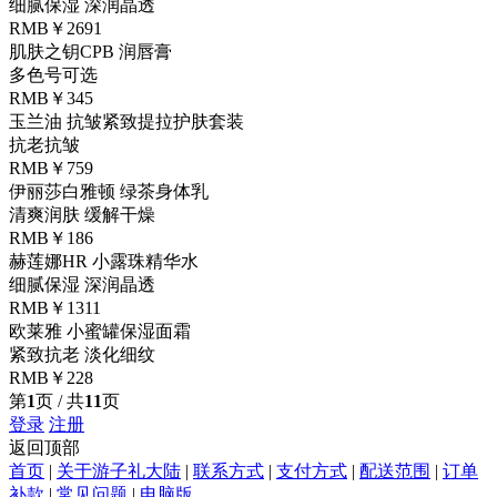
细腻保湿 深润晶透
RMB￥2691
肌肤之钥CPB 润唇膏
多色号可选
RMB￥345
玉兰油 抗皱紧致提拉护肤套装
抗老抗皱
RMB￥759
伊丽莎白雅顿 绿茶身体乳
清爽润肤 缓解干燥
RMB￥186
赫莲娜HR 小露珠精华水
细腻保湿 深润晶透
RMB￥1311
欧莱雅 小蜜罐保湿面霜
紧致抗老 淡化细纹
RMB￥228
第
1
页 / 共
11
页
登录
注册
返回顶部
首页
|
关于游子礼大陆
|
联系方式
|
支付方式
|
配送范围
|
订单
补款
|
常见问题
|
电脑版