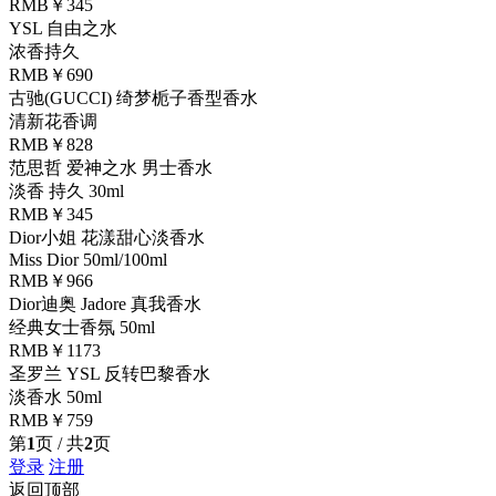
RMB￥345
YSL 自由之水
浓香持久
RMB￥690
古驰(GUCCI) 绮梦栀子香型香水
清新花香调
RMB￥828
范思哲 爱神之水 男士香水
淡香 持久 30ml
RMB￥345
Dior小姐 花漾甜心淡香水
Miss Dior 50ml/100ml
RMB￥966
Dior迪奥 Jadore 真我香水
经典女士香氛 50ml
RMB￥1173
圣罗兰 YSL 反转巴黎香水
淡香水 50ml
RMB￥759
第
1
页 / 共
2
页
登录
注册
返回顶部