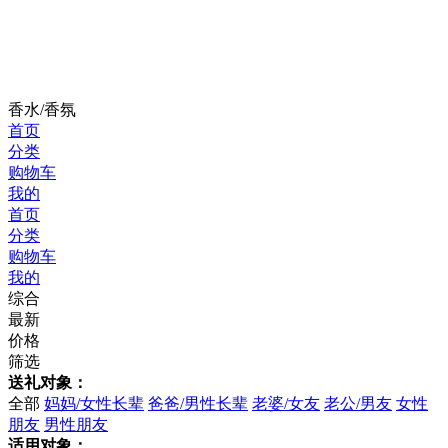
香水/香氛
首页
分类
购物车
我的
首页
分类
购物车
我的
综合
最新
价格
筛选
送礼对象：
全部
妈妈/女性长辈
爸爸/男性长辈
老婆/女友
老公/男友
女性
朋友
男性朋友
适用对象：