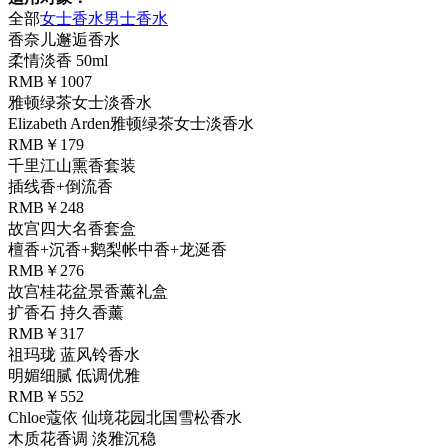
全部
女士香水
男士香水
香奈儿邂逅香水
柔情淡香 50ml
RMB￥1007
雅顿绿茶女士淡香水
Elizabeth Arden雅顿绿茶女士淡香水
RMB￥179
千里江山熏香套装
插线香+倒流香
RMB￥248
故宫四大名香套盒
檀香+沉香+鹅梨帐中香+龙涎香
RMB￥276
故宫桂花盆景香薰礼盒
扩香石 持久香薰
RMB￥317
祖玛珑 蓝风铃香水
明媚细腻 低调优雅
RMB￥552
Chloe蔻依 仙境花园北国雪松香水
木质花香调 淡雅沉稳