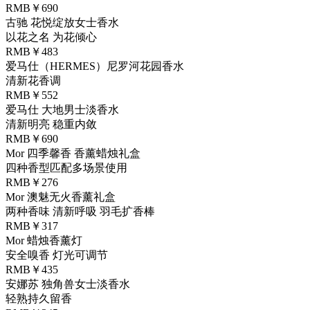
RMB￥690
古驰 花悦绽放女士香水
以花之名 为花倾心
RMB￥483
爱马仕（HERMES）尼罗河花园香水
清新花香调
RMB￥552
爱马仕 大地男士淡香水
清新明亮 稳重内敛
RMB￥690
Mor 四季馨香 香薰蜡烛礼盒
四种香型匹配多场景使用
RMB￥276
Mor 澳魅无火香薰礼盒
两种香味 清新呼吸 羽毛扩香棒
RMB￥317
Mor 蜡烛香薰灯
安全嗅香 灯光可调节
RMB￥435
安娜苏 独角兽女士淡香水
轻熟持久留香