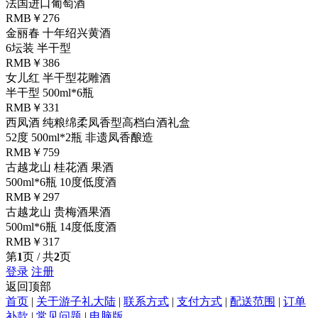
法国进口葡萄酒
RMB￥276
金丽春 十年绍兴黄酒
6坛装 半干型
RMB￥386
女儿红 半干型花雕酒
半干型 500ml*6瓶
RMB￥331
西凤酒 纯粮绵柔凤香型高档白酒礼盒
52度 500ml*2瓶 非遗凤香酿造
RMB￥759
古越龙山 桂花酒 果酒
500ml*6瓶 10度低度酒
RMB￥297
古越龙山 贵梅酒果酒
500ml*6瓶 14度低度酒
RMB￥317
第
1
页 / 共
2
页
登录
注册
返回顶部
首页
|
关于游子礼大陆
|
联系方式
|
支付方式
|
配送范围
|
订单
补款
|
常见问题
|
电脑版