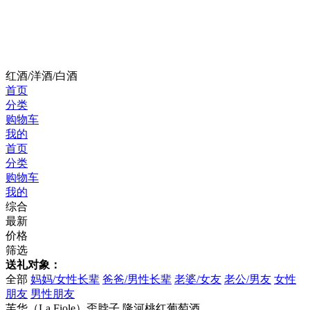
红酒/洋酒/白酒
首页
分类
购物车
我的
首页
分类
购物车
我的
综合
最新
价格
筛选
送礼对象：
全部
妈妈/女性长辈
爸爸/男性长辈
老婆/女友
老公/男友
女性
朋友
男性朋友
芙华（La Fiole）歪脖子 隆河桃红葡萄酒