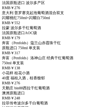
法国原瓶进口 波尔多产区
RMB￥276
意大利 普罗赛克起泡葡萄酒混合双支
闪耀桃红750ml+闪耀白750ml
RMB￥552
拉蒙 波尔多干红葡萄酒
法国原瓶进口AOC级
RMB￥179
奔富（Penfolds）蔻兰山赤霞珠干红
原瓶进口 750ml 单支装
RMB￥317
奔富（Penfolds）洛神山庄 经典干红葡萄酒
750ml 单支装
RMB￥138
小花样 桂花小酒
40度 福桂入酒，桂香馥郁
RMB￥276
天鹅庄 bin88西拉干红葡萄酒
澳洲原瓶进口
RMB￥248
拉菲传奇波尔多干白葡萄酒