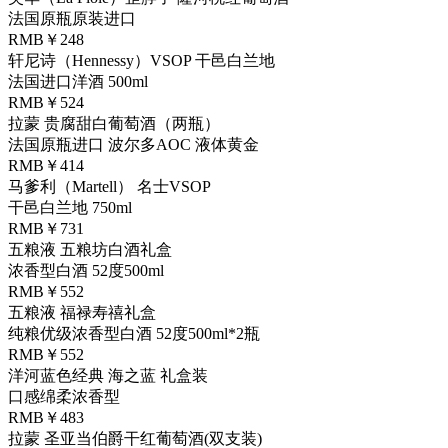
法国原瓶原装进口
RMB￥248
轩尼诗（Hennessy）VSOP 干邑白兰地
法国进口洋酒 500ml
RMB￥524
拉蒙 贵腐甜白葡萄酒（两瓶）
法国原瓶进口 波尔多AOC 液体黄金
RMB￥414
马爹利（Martell） 名士VSOP
干邑白兰地 750ml
RMB￥731
五粮液 五粮坊白酒礼盒
浓香型白酒 52度500ml
RMB￥552
五粮液 福禄寿禧礼盒
纯粮优级浓香型白酒 52度500ml*2瓶
RMB￥552
洋河蓝色经典 海之蓝 礼盒装
口感绵柔浓香型
RMB￥483
拉蒙 圣亚当伯爵干红葡萄酒(双支装)