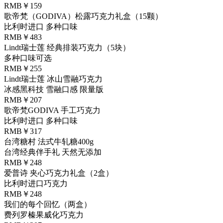
RMB￥159
歌帝梵（GODIVA）松露巧克力礼盒（15颗）
比利时进口 多种口味
RMB￥483
Lindt瑞士莲 经典排装巧克力（5块）
多种口味可选
RMB￥255
Lindt瑞士莲 冰山雪融巧克力
冰感黑科技 雪融口感 限量版
RMB￥207
歌帝梵GODIVA 手工巧克力
比利时进口 多种口味
RMB￥317
台湾糖村 法式牛轧糖400g
台湾经典伴手礼 天然无添加
RMB￥248
爱普诗 夹心巧克力礼盒（2盒）
比利时进口巧克力
RMB￥248
我们的每个回忆（两盒）
费列罗榛果威化巧克力