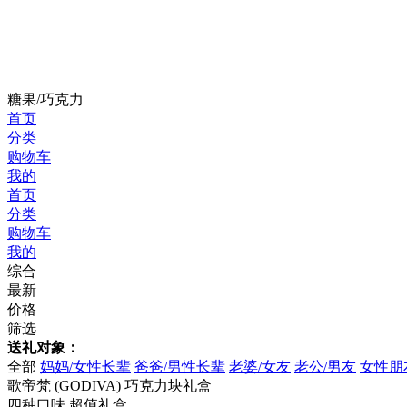
糖果/巧克力
首页
分类
购物车
我的
首页
分类
购物车
我的
综合
最新
价格
筛选
送礼对象：
全部
妈妈/女性长辈
爸爸/男性长辈
老婆/女友
老公/男友
女性朋
歌帝梵 (GODIVA) 巧克力块礼盒
四种口味 超值礼盒