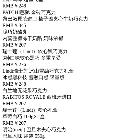
RMB￥248
PATCHI芭驰 金砖巧克力
黎巴嫩原装进口 榛子酱夹心牛奶巧克力
RMB￥345
脆巧奶酪丸
内蕊整颗冻干奶酪 奶味浓郁
RMB￥207
瑞士莲（Lindt）软心黑巧克力
3种口味软心黑巧 多重享受
RMB￥276
Lindt瑞士莲 冰山雪融巧克力礼盒
冰感黑科技 雪融口感 限量版
RMB￥248
白兰地无花果巧克力
RABITOS ROYALE 西班牙进口
RMB￥207
瑞士莲（Lindt）粉心礼盒
草莓白巧 109gX2盒
RMB￥207
明治(meiji) 巴旦木夹心巧克力
巴旦木味 袋装 550g