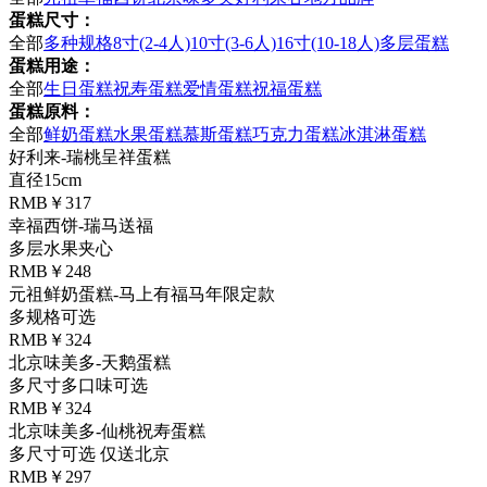
蛋糕尺寸：
全部
多种规格
8寸(2-4人)
10寸(3-6人)
16寸(10-18人)
多层蛋糕
蛋糕用途：
全部
生日蛋糕
祝寿蛋糕
爱情蛋糕
祝福蛋糕
蛋糕原料：
全部
鲜奶蛋糕
水果蛋糕
慕斯蛋糕
巧克力蛋糕
冰淇淋蛋糕
好利来-瑞桃呈祥蛋糕
直径15cm
RMB￥317
幸福西饼-瑞马送福
多层水果夹心
RMB￥248
元祖鲜奶蛋糕-马上有福马年限定款
多规格可选
RMB￥324
北京味美多-天鹅蛋糕
多尺寸多口味可选
RMB￥324
北京味美多-仙桃祝寿蛋糕
多尺寸可选 仅送北京
RMB￥297