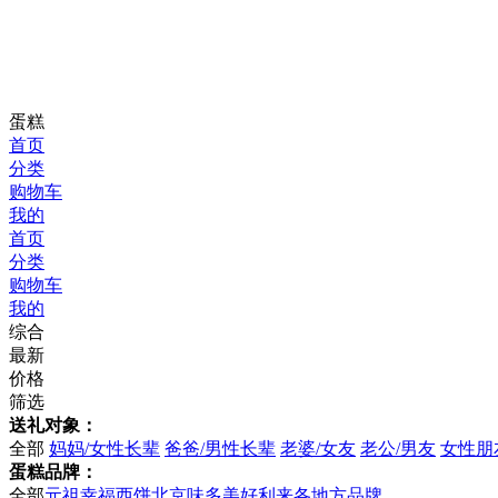
蛋糕
首页
分类
购物车
我的
首页
分类
购物车
我的
综合
最新
价格
筛选
送礼对象：
全部
妈妈/女性长辈
爸爸/男性长辈
老婆/女友
老公/男友
女性朋
蛋糕品牌：
全部
元祖
幸福西饼
北京味多美
好利来
各地方品牌